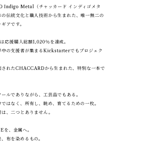
D Indigo Metal（チャッカード インディゴメタ
本の伝統文化と職人技術から生まれた、唯一無二の
ンギアです。
eでは応援購入総額1,020％を達成。
中の支援者が集まるKickstarterでもプロジェク
されたCHACCARDから生まれた、特別な一本で
ツールでありながら、工芸品でもある。
けではなく、所有し、眺め、育てるための一枚。
青は、二つとありません。
LUEを、金属へ。
来、布を染めるもの。