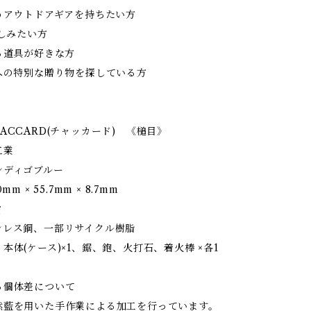
うアウトドアギアを持ちたい方
楽しみたい方
る道具が好きな方
方への特別な贈り物を探している方
ACCARD(チャッカード) 《槌目》
工業
ンディゴブルー
mm × 55.7mm × 8.7mm
g
ンレス鋼、一部リサイクル樹脂
本体(ケース)×1、鋸、鉋、火打石、着火棒 ×各1
る個体差について
然藍を用いた手作業による加工を行っています。