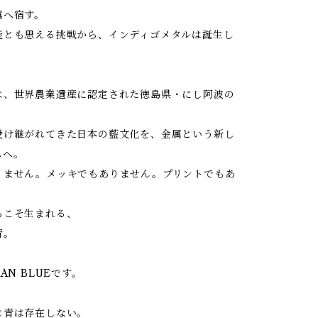
属へ宿す。
能とも思える挑戦から、インディゴメタルは誕生し
は、世界農業遺産に認定された徳島県・にし阿波の
受け継がれてきた日本の藍文化を、金属という新し
スへ。
りません。メッキでもありません。プリントでもあ
らこそ生まれる、
青。
AN BLUEです。
じ青は存在しない。