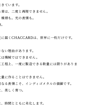
生きています。
た青は、二度と再現できません。
。模様も。光の表情も。
物。
に届くCHACCARDは、世界に一枚だけです。
きない理由があります。
工は機械ではできません。
工工程上、一度に製造できる数量には限りがありま
大量に作ることはできません。
異なる表情こそ、インディゴメタルの価値です。
に、美しく育つ。
は、時間とともに劣化します。