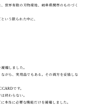
は、世界有数の刃物産地、岐阜県関市のものづく
ズという限られた中に、
。
を凝縮しました。
りながら、実用品でもある。その両方を妥協しな
CCARDです。
では終わらない。
ズに本当に必要な機能だけを凝縮しました。