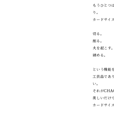
もうひとつ
り。
カードサイ
切る。
削る。
火を起こす
締める。
という機能
工芸品であ
い。
それがCHA
美しいだけ
カードサイ