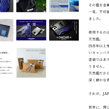
その藍を金
一見、不可
ました。
使用するの
天然藍。
四百年以上
いキャンバ
塗装ではあ
りません。
天然藍だか
深く静かな
それが、JAP
世界に、同