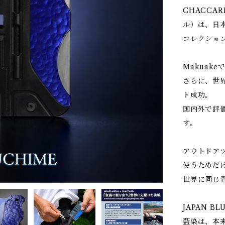
CHACCAR
ル）は、日
コレクショ
Makuak
さらに、世界
ト成功。
国内外で評価
す。
アウトドア
使うためだ
世界に同じ
JAPAN B
藍染は、本