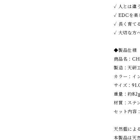
✓ 人とは違
✓ EDCを
✓ 長く育て
✓ 大切な
◆製品仕様
商品名：CH
製造：天研
カラー：イ
サイズ：91.0
重量：約82
材質：ステ
セット内容：
天然藍によ
本製品は天