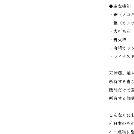
◆主な機能
・鋸（ノコ
・鉋（カン
・火打ち石
・着火棒
・麻紐カッ
・マイナス
天然藍。職
所有する喜
機能だけで
所有する価
こんな方に
✓ 日本のも
✓ 一点物に