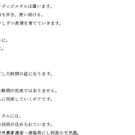
ンディゴメタルは違います。
持ち歩き、使い続ける。
少しずつ表情を育てていきます。
うに。
に。
。
。
ごした時間の証になります。
た瞬間が完成ではありません。
もに完成していくギアです。
メタルには、
の技術が込められています。
世界農業遺産・徳島県にし阿波の天然藍。