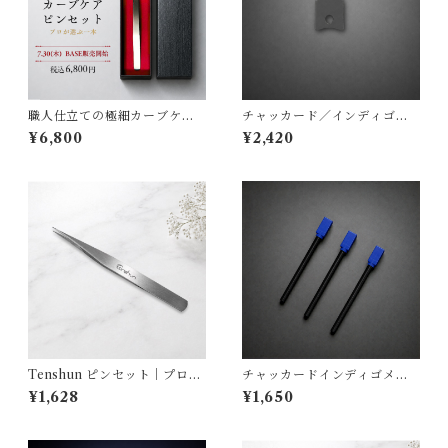
職人仕立ての極細カーブケア
チャッカード／インディゴメ
ピンセット｜日本製
タル対応 替刃【カンナ刃】
¥6,800
¥2,420
Tenshun ピンセット｜プロ仕
チャッカードインディゴメタ
様の精密作業対応ステンレス
ル用パーツ 【着火棒】
¥1,628
¥1,650
ツール