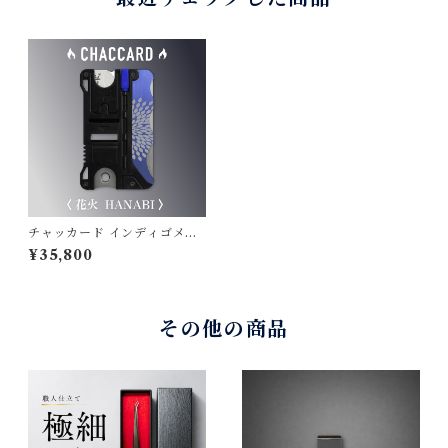
チャッカード インディゴメタ
ル〈花火〉— 金属に藍を宿
¥35,800
す、育てる一枚｜日本製・天
研工業
その他の商品