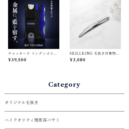
チャッカード インディゴメタ
SKILLKING 毛抜き対象物を
ル〈槌目〉— 金属に藍を宿
しっかり掴む 日本の匠の伝統
¥39,500
¥3,080
す、育てる一枚｜日本製・天
技術 ステンレス
研工業
Category
オリジナル毛抜き
ハイクオリティ理美容バサミ